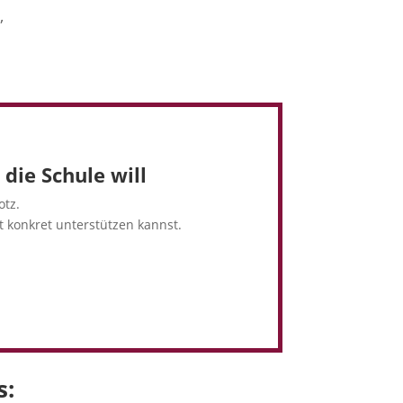
,
die Schule will
otz.
t konkret unterstützen kannst.
s: