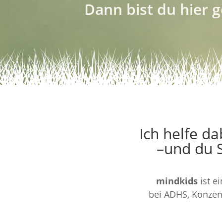
Dann bist du hier g
Ich helfe d
–und du 
mindkids
ist ei
bei ADHS, Konzen